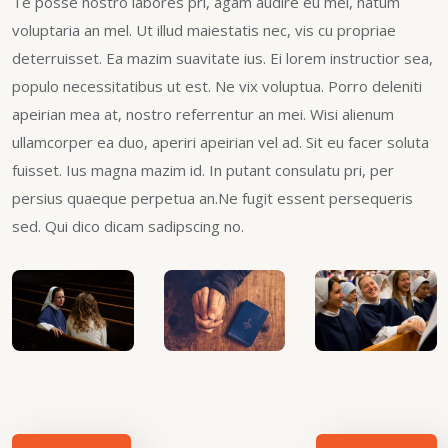
Te posse nostro labores pri, agam audire eu mei, natum
voluptaria an mel. Ut illud maiestatis nec, vis cu propriae
deterruisset. Ea mazim suavitate ius. Ei lorem instructior sea,
populo necessitatibus ut est. Ne vix voluptua. Porro deleniti
apeirian mea at, nostro referrentur an mei. Wisi alienum
ullamcorper ea duo, aperiri apeirian vel ad. Sit eu facer soluta
fuisset. Ius magna mazim id. In putant consulatu pri, per
persius quaeque perpetua an.Ne fugit essent persequeris
sed. Qui dico dicam sadipscing no.