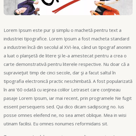
Lorem Ipsum este pur şi simplu o machetă pentru text a
industriei tipografice. Lorem Ipsum a fost macheta standard
a industriei încă din secolul al XVI-lea, când un tipograf anonim
a luat o planşetă de litere şi le-a amestecat pentru a crea o
carte demonstrativă pentru literele respective. Nu doar că a
supravieţuit timp de cinci secole, dar şi a facut saltul în
tipografia electronică practic neschimbată. A fost popularizată
în anii ’60 odată cu ieşirea colilor Letraset care conţineau
pasaje Lorem Ipsum, iar mai recent, prin programele Ne fugit
essent persequeris sed. Qui dico dicam sadipscing no. Ius
posse omnes eleifend ne, no sea amet oblique. Mea in wisi
utinam facilisi. Eu omnes nonumes reformidans sit.