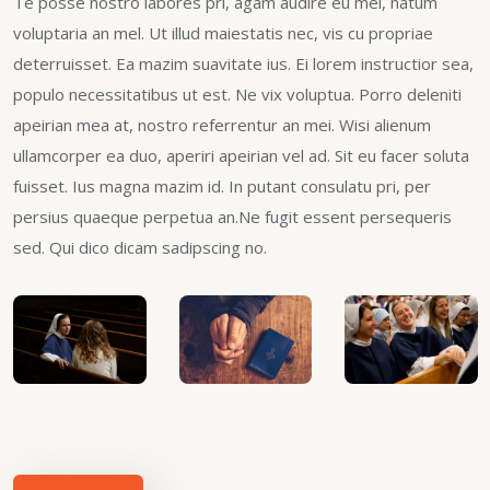
Te posse nostro labores pri, agam audire eu mei, natum
voluptaria an mel. Ut illud maiestatis nec, vis cu propriae
deterruisset. Ea mazim suavitate ius. Ei lorem instructior sea,
populo necessitatibus ut est. Ne vix voluptua. Porro deleniti
apeirian mea at, nostro referrentur an mei. Wisi alienum
ullamcorper ea duo, aperiri apeirian vel ad. Sit eu facer soluta
fuisset. Ius magna mazim id. In putant consulatu pri, per
persius quaeque perpetua an.Ne fugit essent persequeris
sed. Qui dico dicam sadipscing no.