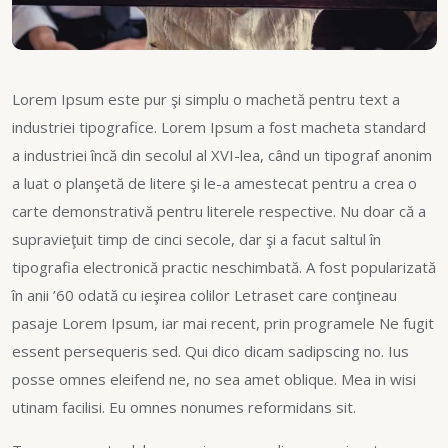
Lorem Ipsum este pur şi simplu o machetă pentru text a
industriei tipografice. Lorem Ipsum a fost macheta standard
a industriei încă din secolul al XVI-lea, când un tipograf anonim
a luat o planşetă de litere şi le-a amestecat pentru a crea o
carte demonstrativă pentru literele respective. Nu doar că a
supravieţuit timp de cinci secole, dar şi a facut saltul în
tipografia electronică practic neschimbată. A fost popularizată
în anii ’60 odată cu ieşirea colilor Letraset care conţineau
pasaje Lorem Ipsum, iar mai recent, prin programele Ne fugit
essent persequeris sed. Qui dico dicam sadipscing no. Ius
posse omnes eleifend ne, no sea amet oblique. Mea in wisi
utinam facilisi. Eu omnes nonumes reformidans sit.